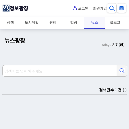
정보광장
로그인
회원가입
정책
도시계획
판례
법령
뉴스
블로그
뉴스광장
8.7 (금)
Today :
검색건수 :
건
(
)