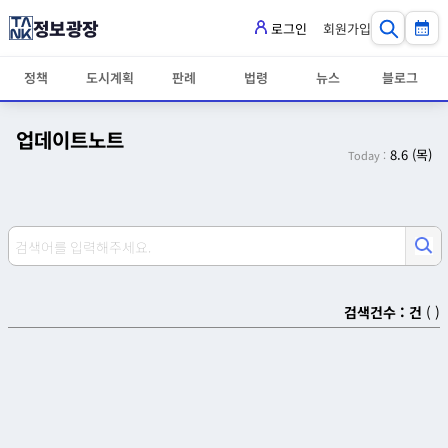
정보광장
로그인
회원가입
정책
도시계획
판례
법령
뉴스
블로그
업데이트노트
8.6 (목)
Today :
검색건수 :
건
(
)