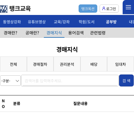
탱크교육
탱크옥션
로그인
동영상강좌
유튜브영상
교육/강좌
학원/도서
공부방
내
경매란?
공매란?
경매지식
용어검색
관련법령
경매지식
전체
경매절차
권리분석
배당
임대차
검 색
N
분류
질문내용
O