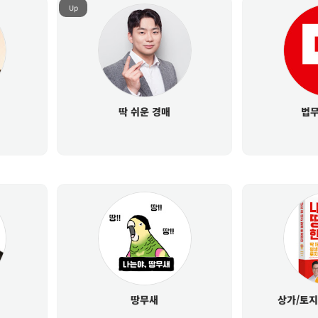
Up
딱 쉬운 경매
법무
땅무새
상가/토지