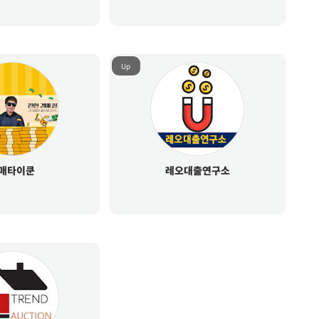
Up
매타이쿤
레오대출연구소