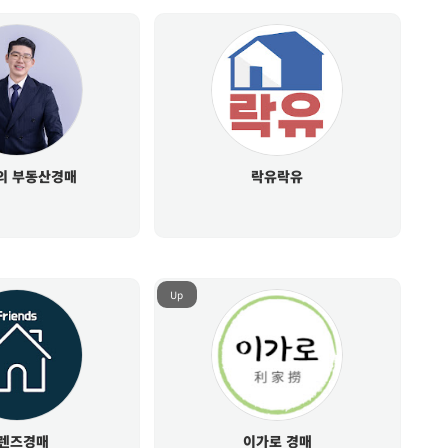
의 부동산경매
락유락유
Up
렌즈경매
이가로 경매