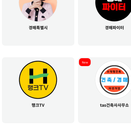
경매특별시
경매파이터
New
행크TV
tas건축사사무소