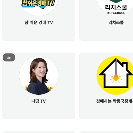
참 쉬운 경매 TV
리치스쿨
Up
나땅 TV
경매하는 박동국중개