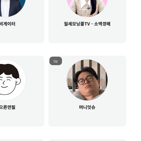
비게이터
월세모닝콜TV - 소액경매
Up
으른연필
머니잇슈