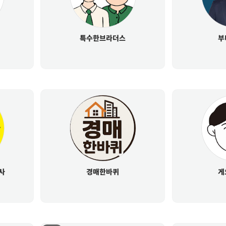
특수한브라더스
부
사
경매한바퀴
게