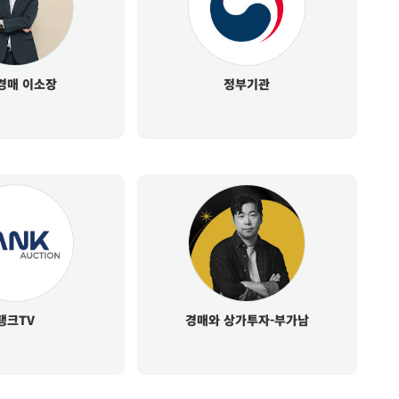
경매 이소장
정부기관
탱크TV
경매와 상가투자-부가남