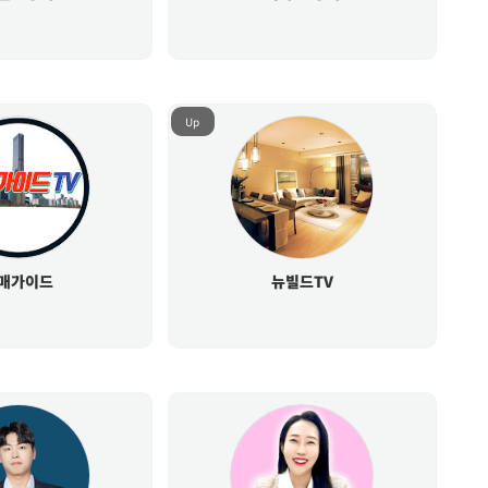
Up
매가이드
뉴빌드TV