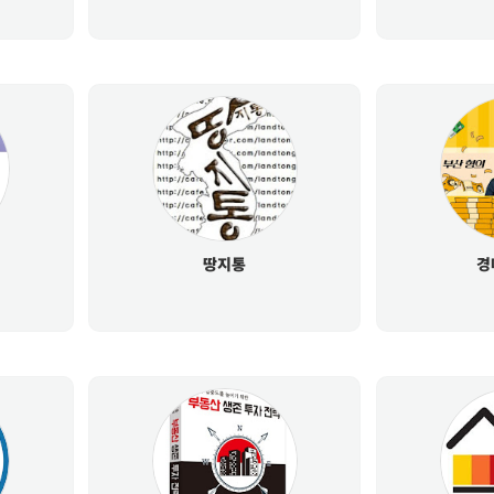
땅지통
경