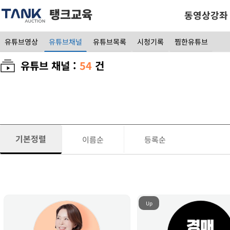
탱크교육
동영상강좌
유튜브영상
유튜브채널
유튜브목록
시청기록
찜한유튜브
유튜브 채널 :
54
건
기본정렬
이름순
등록순
Up