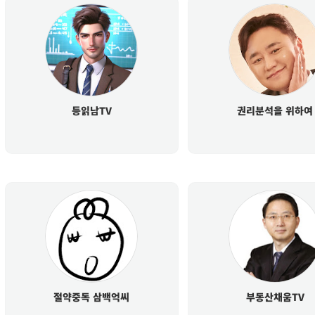
등읽남TV
권리분석을 위하여
절약중독 삼백억씨
부동산채움TV