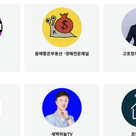
몸에좋은부동산 -경매전문채널
고호정
새벽하늘TV
프