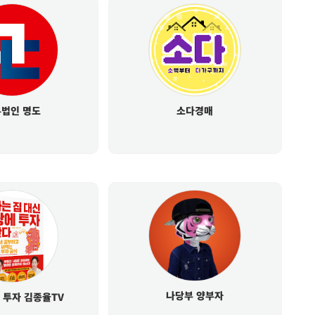
법인 명도
소다경매
나당부 양부자
 투자 김종율TV